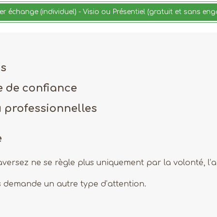
r échange (individuel) - Visio ou Présentiel (gratuit et sans e
ns
e de confiance
u professionnelles
e
versez ne se règle plus uniquement par la volonté, l’an
demande un autre type d’attention.