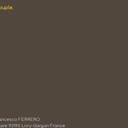
ouple.
ancesco FERRERO
aire
93190
Livry-Gargan
France