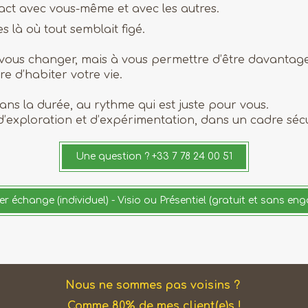
act avec vous-même et avec les autres.
s là où tout semblait figé.
 vous changer, mais à vous permettre d’être davanta
re d’habiter votre vie.
ns la durée, au rythme qui est juste pour vous.
exploration et d’expérimentation, dans un cadre sécur
Une question ? +33 7 78 24 00 51
r échange (individuel) - Visio ou Présentiel (gratuit et sans e
Nous ne sommes pas voisins ?
Comme 80% de mes client(e)s !