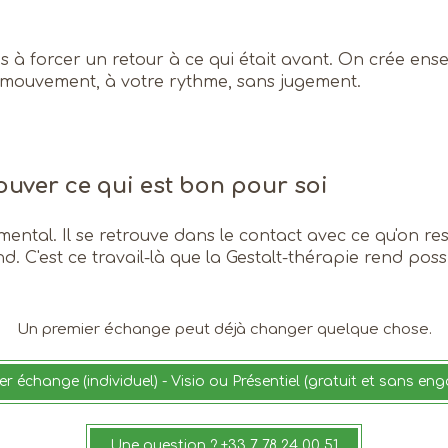
s à forcer un retour à ce qui était avant. On crée ens
 mouvement, à votre rythme, sans jugement.
rouver ce qui est bon pour soi
mental. Il se retrouve dans le contact avec ce qu'on res
. C'est ce travail-là que la Gestalt-thérapie rend poss
Un premier échange peut déjà changer quelque chose.
r échange (individuel) - Visio ou Présentiel (gratuit et sans e
Une question ? +33 7 78 24 00 51