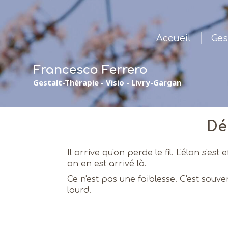
Accueil
Ges
Francesco Ferrero
Gestalt-Thérapie - Visio - Livry-Gargan
Dé
Il arrive qu'on perde le fil. L'élan s'e
on en est arrivé là.
Ce n'est pas une faiblesse. C'est sou
lourd.