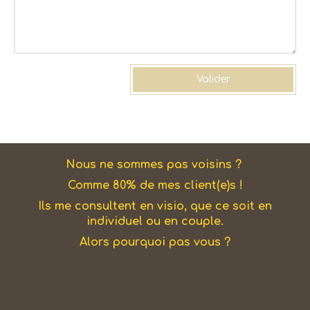
Valider
Nous ne sommes pas voisins ?
Comme 80% de mes client(e)s !
Ils me consultent en visio, que ce soit en
individuel ou en couple.
Alors pourquoi pas vous ?